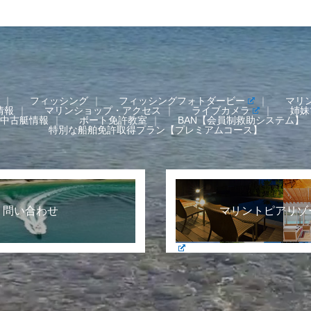
フィッシング
フィッシングフォトダービー
マリ
情報
マリンショップ・アクセス
ライブカメラ
姉妹
中古艇情報
ボート免許教室
BAN【会員制救助システム】
特別な船舶免許取得プラン【プレミアムコース】
 問い合わせ
マリントピアリゾ