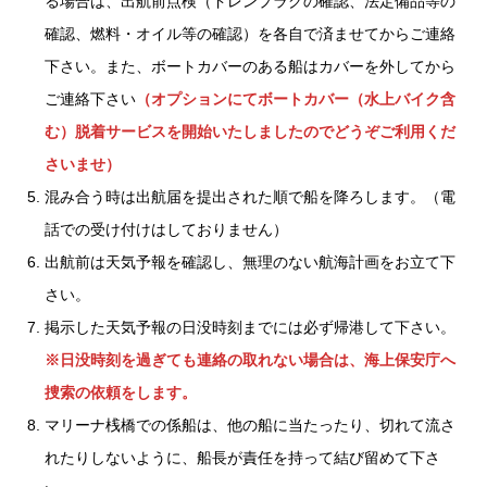
る場合は、出航前点検（ドレンプラグの確認、法定備品等の
確認、燃料・オイル等の確認）を各自で済ませてからご連絡
下さい。また、ボートカバーのある船はカバーを外してから
ご連絡下さい
（オプションにてボートカバー（水上バイク含
む）脱着サービスを開始いたしましたのでどうぞご利用くだ
さいませ）
混み合う時は出航届を提出された順で船を降ろします。（電
話での受け付けはしておりません）
出航前は天気予報を確認し、無理のない航海計画をお立て下
さい。
掲示した天気予報の日没時刻までには必ず帰港して下さい。
※日没時刻を過ぎても連絡の取れない場合は、海上保安庁へ
捜索の依頼をします。
マリーナ桟橋での係船は、他の船に当たったり、切れて流さ
れたりしないように、船長が責任を持って結び留めて下さ