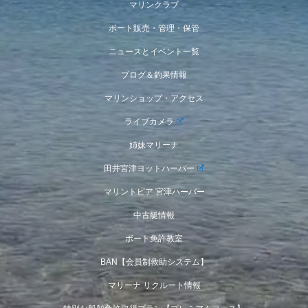
マリンクラブ
ボート販売・管理・保管
ニュースとイベント一覧
ブログ＆釣果情報
マリンショップ・アクセス
ライブカメラ
姉妹マリーナ
田井宮津ヨットハーバー
マリントピア 宮津ハーバー
中古艇情報
ボート免許教室
BAN【会員制救助システム】
マリーナ リクルート情報