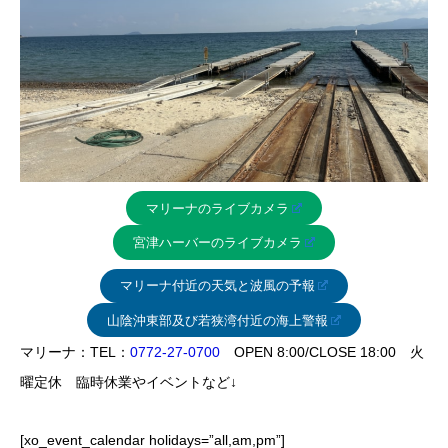
マリーナのライブカメラ
宮津ハーバーのライブカメラ
マリーナ付近の天気と波風の予報
山陰沖東部及び若狭湾付近の海上警報
マリーナ：TEL：
0772-27-0700
OPEN 8:00/CLOSE 18:00 火
曜定休 臨時休業やイベントなど↓
[xo_event_calendar holidays=”all,am,pm”]