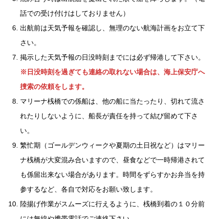
話での受け付けはしておりません）
出航前は天気予報を確認し、無理のない航海計画をお立て下
さい。
掲示した天気予報の日没時刻までには必ず帰港して下さい。
※日没時刻を過ぎても連絡の取れない場合は、海上保安庁へ
捜索の依頼をします。
マリーナ桟橋での係船は、他の船に当たったり、切れて流さ
れたりしないように、船長が責任を持って結び留めて下さ
い。
繁忙期（ゴールデンウィークや夏期の土日祝など）はマリー
ナ桟橋が大変混み合いますので、昼食などで一時帰港されて
も係留出来ない場合があります。時間をずらすかお弁当を持
参するなど、各自で対応をお願い致します。
陸揚げ作業がスムーズに行えるように、桟橋到着の１０分前
には無線や携帯電話でご連絡下さい。