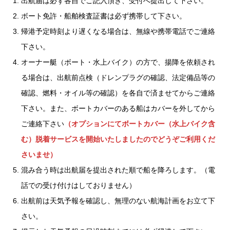
出航届は必ず各自でご記入頂き、受付へ提出して下さい。
ボート免許・船舶検査証書は必ず携帯して下さい。
帰港予定時刻より遅くなる場合は、無線や携帯電話でご連絡
下さい。
オーナー艇（ボート・水上バイク）の方で、揚降を依頼され
る場合は、出航前点検（ドレンプラグの確認、法定備品等の
確認、燃料・オイル等の確認）を各自で済ませてからご連絡
下さい。また、ボートカバーのある船はカバーを外してから
ご連絡下さい
（オプションにてボートカバー（水上バイク含
む）脱着サービスを開始いたしましたのでどうぞご利用くだ
さいませ）
混み合う時は出航届を提出された順で船を降ろします。（電
話での受け付けはしておりません）
出航前は天気予報を確認し、無理のない航海計画をお立て下
さい。