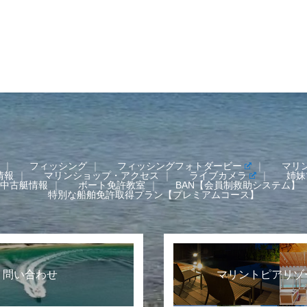
フィッシング
フィッシングフォトダービー
マリ
情報
マリンショップ・アクセス
ライブカメラ
姉妹
中古艇情報
ボート免許教室
BAN【会員制救助システム】
特別な船舶免許取得プラン【プレミアムコース】
 問い合わせ
マリントピアリゾ