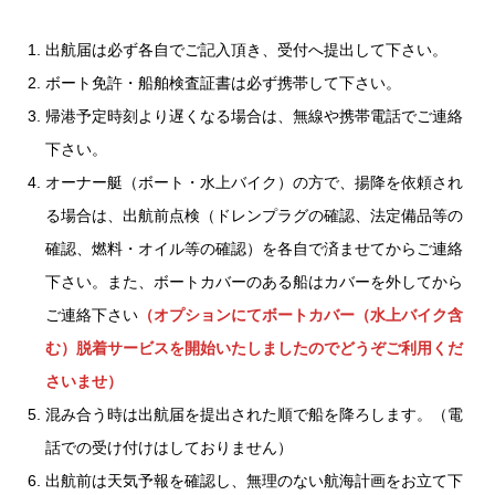
出航届は必ず各自でご記入頂き、受付へ提出して下さい。
ボート免許・船舶検査証書は必ず携帯して下さい。
帰港予定時刻より遅くなる場合は、無線や携帯電話でご連絡
下さい。
オーナー艇（ボート・水上バイク）の方で、揚降を依頼され
る場合は、出航前点検（ドレンプラグの確認、法定備品等の
確認、燃料・オイル等の確認）を各自で済ませてからご連絡
下さい。また、ボートカバーのある船はカバーを外してから
ご連絡下さい
（オプションにてボートカバー（水上バイク含
む）脱着サービスを開始いたしましたのでどうぞご利用くだ
さいませ）
混み合う時は出航届を提出された順で船を降ろします。（電
話での受け付けはしておりません）
出航前は天気予報を確認し、無理のない航海計画をお立て下