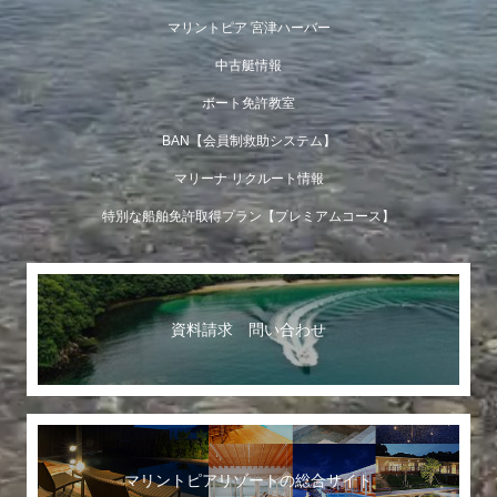
マリントピア 宮津ハーバー
中古艇情報
ボート免許教室
BAN【会員制救助システム】
マリーナ リクルート情報
特別な船舶免許取得プラン【プレミアムコース】
資料請求 問い合わせ
マリントピアリゾートの総合サイト