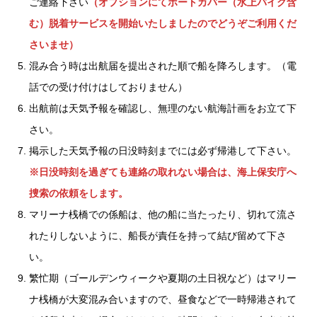
ご連絡下さい
（オプションにてボートカバー（水上バイク含
む）脱着サービスを開始いたしましたのでどうぞご利用くだ
さいませ）
混み合う時は出航届を提出された順で船を降ろします。（電
話での受け付けはしておりません）
出航前は天気予報を確認し、無理のない航海計画をお立て下
さい。
掲示した天気予報の日没時刻までには必ず帰港して下さい。
※日没時刻を過ぎても連絡の取れない場合は、海上保安庁へ
捜索の依頼をします。
マリーナ桟橋での係船は、他の船に当たったり、切れて流さ
れたりしないように、船長が責任を持って結び留めて下さ
い。
繁忙期（ゴールデンウィークや夏期の土日祝など）はマリー
ナ桟橋が大変混み合いますので、昼食などで一時帰港されて