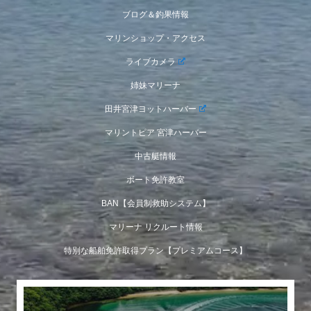
ブログ＆釣果情報
マリンショップ・アクセス
ライブカメラ
姉妹マリーナ
田井宮津ヨットハーバー
マリントピア 宮津ハーバー
中古艇情報
ボート免許教室
BAN【会員制救助システム】
マリーナ リクルート情報
特別な船舶免許取得プラン【プレミアムコース】