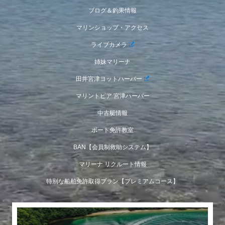
ブログ＆釣果情報
マリンショップ・アクセス
ライブカメラ
姉妹マリーナ
田井宮津ヨットハーバー
マリントピア 宮津ハーバー
中古艇情報
ボート免許教室
BAN【会員制救助システム】
マリーナ リクルート情報
特別な船舶免許取得プラン【プレミアムコース】