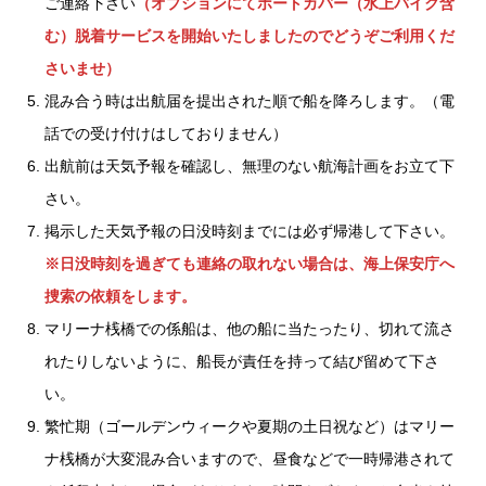
ご連絡下さい
（オプションにてボートカバー（水上バイク含
む）脱着サービスを開始いたしましたのでどうぞご利用くだ
さいませ）
混み合う時は出航届を提出された順で船を降ろします。（電
話での受け付けはしておりません）
出航前は天気予報を確認し、無理のない航海計画をお立て下
さい。
掲示した天気予報の日没時刻までには必ず帰港して下さい。
※日没時刻を過ぎても連絡の取れない場合は、海上保安庁へ
捜索の依頼をします。
マリーナ桟橋での係船は、他の船に当たったり、切れて流さ
れたりしないように、船長が責任を持って結び留めて下さ
い。
繁忙期（ゴールデンウィークや夏期の土日祝など）はマリー
ナ桟橋が大変混み合いますので、昼食などで一時帰港されて