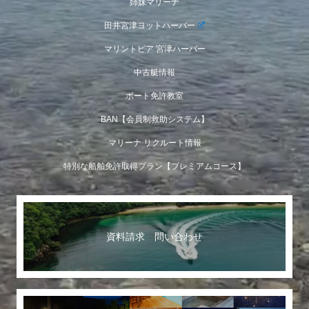
姉妹マリーナ
田井宮津ヨットハーバー
マリントピア 宮津ハーバー
中古艇情報
ボート免許教室
BAN【会員制救助システム】
マリーナ リクルート情報
特別な船舶免許取得プラン【プレミアムコース】
資料請求 問い合わせ