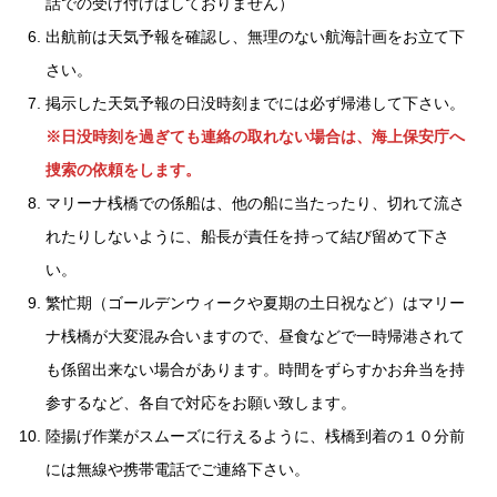
話での受け付けはしておりません）
出航前は天気予報を確認し、無理のない航海計画をお立て下
さい。
掲示した天気予報の日没時刻までには必ず帰港して下さい。
※日没時刻を過ぎても連絡の取れない場合は、海上保安庁へ
捜索の依頼をします。
マリーナ桟橋での係船は、他の船に当たったり、切れて流さ
れたりしないように、船長が責任を持って結び留めて下さ
い。
繁忙期（ゴールデンウィークや夏期の土日祝など）はマリー
ナ桟橋が大変混み合いますので、昼食などで一時帰港されて
も係留出来ない場合があります。時間をずらすかお弁当を持
参するなど、各自で対応をお願い致します。
陸揚げ作業がスムーズに行えるように、桟橋到着の１０分前
には無線や携帯電話でご連絡下さい。