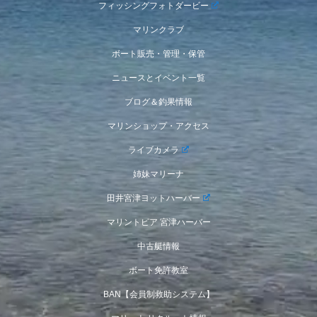
フィッシングフォトダービー
マリンクラブ
ボート販売・管理・保管
ニュースとイベント一覧
ブログ＆釣果情報
マリンショップ・アクセス
ライブカメラ
姉妹マリーナ
田井宮津ヨットハーバー
マリントピア 宮津ハーバー
中古艇情報
ボート免許教室
BAN【会員制救助システム】