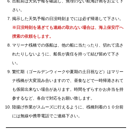
出航前は天気予報を確認し、無理のない航海計画をお立て下
さい。
掲示した天気予報の日没時刻までには必ず帰港して下さい。
※日没時刻を過ぎても連絡の取れない場合は、海上保安庁へ
捜索の依頼をします。
マリーナ桟橋での係船は、他の船に当たったり、切れて流さ
れたりしないように、船長が責任を持って結び留めて下さ
い。
繁忙期（ゴールデンウィークや夏期の土日祝など）はマリー
ナ桟橋が大変混み合いますので、昼食などで一時帰港されて
も係留出来ない場合があります。時間をずらすかお弁当を持
参するなど、各自で対応をお願い致します。
陸揚げ作業がスムーズに行えるように、桟橋到着の１０分前
には無線や携帯電話でご連絡下さい。