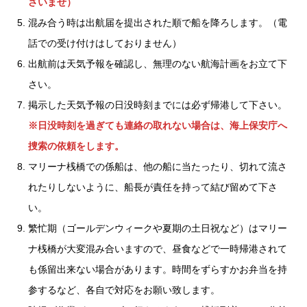
さいませ）
混み合う時は出航届を提出された順で船を降ろします。（電
話での受け付けはしておりません）
出航前は天気予報を確認し、無理のない航海計画をお立て下
さい。
掲示した天気予報の日没時刻までには必ず帰港して下さい。
※日没時刻を過ぎても連絡の取れない場合は、海上保安庁へ
捜索の依頼をします。
マリーナ桟橋での係船は、他の船に当たったり、切れて流さ
れたりしないように、船長が責任を持って結び留めて下さ
い。
繁忙期（ゴールデンウィークや夏期の土日祝など）はマリー
ナ桟橋が大変混み合いますので、昼食などで一時帰港されて
も係留出来ない場合があります。時間をずらすかお弁当を持
参するなど、各自で対応をお願い致します。