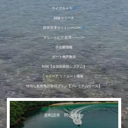
ライブカメラ
姉妹マリーナ
田井宮津ヨットハーバー
マリントピア 宮津ハーバー
中古艇情報
ボート免許教室
BAN【会員制救助システム】
マリーナ リクルート情報
特別な船舶免許取得プラン【プレミアムコース】
資料請求 問い合わせ