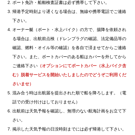
ボート免許・船舶検査証書は必ず携帯して下さい。
帰港予定時刻より遅くなる場合は、無線や携帯電話でご連絡
下さい。
オーナー艇（ボート・水上バイク）の方で、揚降を依頼され
る場合は、出航前点検（ドレンプラグの確認、法定備品等の
確認、燃料・オイル等の確認）を各自で済ませてからご連絡
下さい。また、ボートカバーのある船はカバーを外してから
ご連絡下さい
（オプションにてボートカバー（水上バイク含
む）脱着サービスを開始いたしましたのでどうぞご利用くだ
さいませ）
混み合う時は出航届を提出された順で船を降ろします。（電
話での受け付けはしておりません）
出航前は天気予報を確認し、無理のない航海計画をお立て下
さい。
掲示した天気予報の日没時刻までには必ず帰港して下さい。