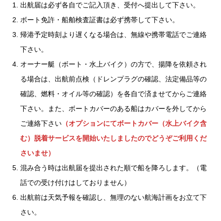
出航届は必ず各自でご記入頂き、受付へ提出して下さい。
ボート免許・船舶検査証書は必ず携帯して下さい。
帰港予定時刻より遅くなる場合は、無線や携帯電話でご連絡
下さい。
オーナー艇（ボート・水上バイク）の方で、揚降を依頼され
る場合は、出航前点検（ドレンプラグの確認、法定備品等の
確認、燃料・オイル等の確認）を各自で済ませてからご連絡
下さい。また、ボートカバーのある船はカバーを外してから
ご連絡下さい
（オプションにてボートカバー（水上バイク含
む）脱着サービスを開始いたしましたのでどうぞご利用くだ
さいませ）
混み合う時は出航届を提出された順で船を降ろします。（電
話での受け付けはしておりません）
出航前は天気予報を確認し、無理のない航海計画をお立て下
さい。