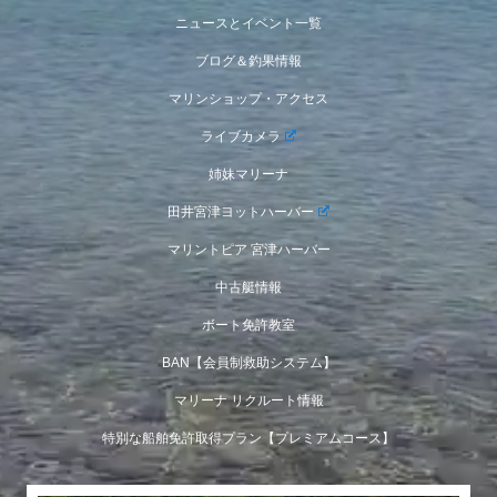
ニュースとイベント一覧
ブログ＆釣果情報
マリンショップ・アクセス
ライブカメラ
姉妹マリーナ
田井宮津ヨットハーバー
マリントピア 宮津ハーバー
中古艇情報
ボート免許教室
BAN【会員制救助システム】
マリーナ リクルート情報
特別な船舶免許取得プラン【プレミアムコース】