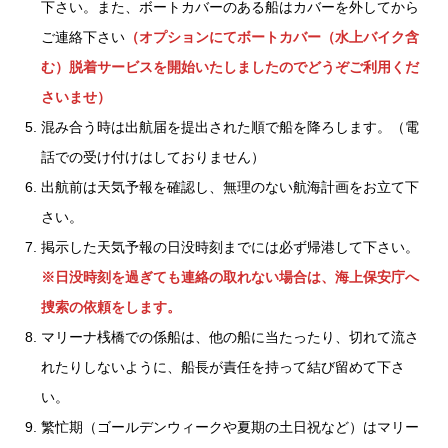
下さい。また、ボートカバーのある船はカバーを外してから
ご連絡下さい
（オプションにてボートカバー（水上バイク含
む）脱着サービスを開始いたしましたのでどうぞご利用くだ
さいませ）
混み合う時は出航届を提出された順で船を降ろします。（電
話での受け付けはしておりません）
出航前は天気予報を確認し、無理のない航海計画をお立て下
さい。
掲示した天気予報の日没時刻までには必ず帰港して下さい。
※日没時刻を過ぎても連絡の取れない場合は、海上保安庁へ
捜索の依頼をします。
マリーナ桟橋での係船は、他の船に当たったり、切れて流さ
れたりしないように、船長が責任を持って結び留めて下さ
い。
繁忙期（ゴールデンウィークや夏期の土日祝など）はマリー