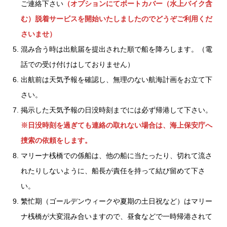
ご連絡下さい
（オプションにてボートカバー（水上バイク含
む）脱着サービスを開始いたしましたのでどうぞご利用くだ
さいませ）
混み合う時は出航届を提出された順で船を降ろします。（電
話での受け付けはしておりません）
出航前は天気予報を確認し、無理のない航海計画をお立て下
さい。
掲示した天気予報の日没時刻までには必ず帰港して下さい。
※日没時刻を過ぎても連絡の取れない場合は、海上保安庁へ
捜索の依頼をします。
マリーナ桟橋での係船は、他の船に当たったり、切れて流さ
れたりしないように、船長が責任を持って結び留めて下さ
い。
繁忙期（ゴールデンウィークや夏期の土日祝など）はマリー
ナ桟橋が大変混み合いますので、昼食などで一時帰港されて