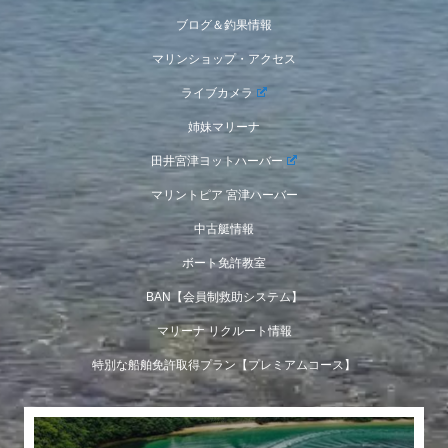
ブログ＆釣果情報
マリンショップ・アクセス
ライブカメラ
姉妹マリーナ
田井宮津ヨットハーバー
マリントピア 宮津ハーバー
中古艇情報
ボート免許教室
BAN【会員制救助システム】
マリーナ リクルート情報
特別な船舶免許取得プラン【プレミアムコース】