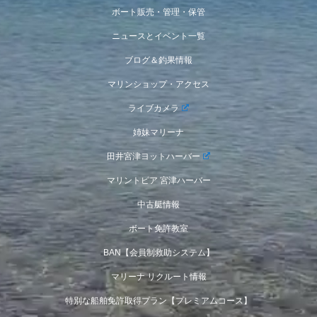
ボート販売・管理・保管
ニュースとイベント一覧
ブログ＆釣果情報
マリンショップ・アクセス
ライブカメラ
姉妹マリーナ
田井宮津ヨットハーバー
マリントピア 宮津ハーバー
中古艇情報
ボート免許教室
BAN【会員制救助システム】
マリーナ リクルート情報
特別な船舶免許取得プラン【プレミアムコース】