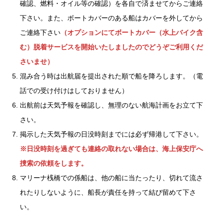
確認、燃料・オイル等の確認）を各自で済ませてからご連絡
下さい。また、ボートカバーのある船はカバーを外してから
ご連絡下さい
（オプションにてボートカバー（水上バイク含
む）脱着サービスを開始いたしましたのでどうぞご利用くだ
さいませ）
混み合う時は出航届を提出された順で船を降ろします。（電
話での受け付けはしておりません）
出航前は天気予報を確認し、無理のない航海計画をお立て下
さい。
掲示した天気予報の日没時刻までには必ず帰港して下さい。
※日没時刻を過ぎても連絡の取れない場合は、海上保安庁へ
捜索の依頼をします。
マリーナ桟橋での係船は、他の船に当たったり、切れて流さ
れたりしないように、船長が責任を持って結び留めて下さ
い。