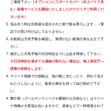
ご連絡下さい
（オプションにてボートカバー（水上バイク含
む）脱着サービスを開始いたしましたのでどうぞご利用くだ
さいませ）
混み合う時は出航届を提出された順で船を降ろします。（電
話での受け付けはしておりません）
出航前は天気予報を確認し、無理のない航海計画をお立て下
さい。
掲示した天気予報の日没時刻までには必ず帰港して下さい。
※日没時刻を過ぎても連絡の取れない場合は、海上保安庁へ
捜索の依頼をします。
マリーナ桟橋での係船は、他の船に当たったり、切れて流さ
れたりしないように、船長が責任を持って結び留めて下さ
い。
繁忙期（ゴールデンウィークや夏期の土日祝など）はマリー
ナ桟橋が大変混み合いますので、昼食などで一時帰港されて