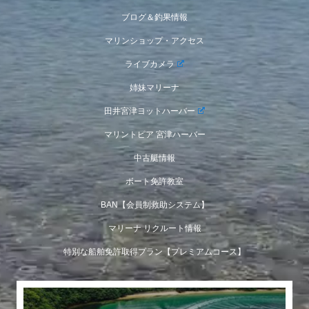
ブログ＆釣果情報
マリンショップ・アクセス
ライブカメラ
姉妹マリーナ
田井宮津ヨットハーバー
マリントピア 宮津ハーバー
中古艇情報
ボート免許教室
BAN【会員制救助システム】
マリーナ リクルート情報
特別な船舶免許取得プラン【プレミアムコース】