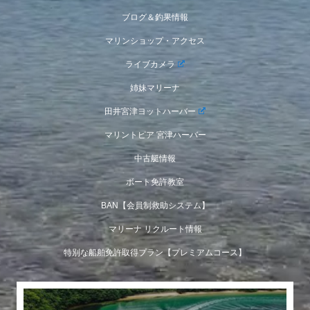
ブログ＆釣果情報
マリンショップ・アクセス
ライブカメラ
姉妹マリーナ
田井宮津ヨットハーバー
マリントピア 宮津ハーバー
中古艇情報
ボート免許教室
BAN【会員制救助システム】
マリーナ リクルート情報
特別な船舶免許取得プラン【プレミアムコース】