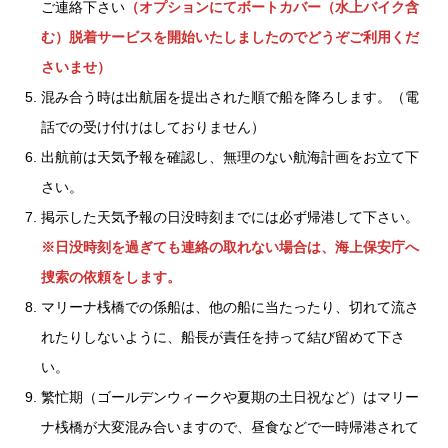
ご連絡下さい
（オプションにてボートカバー（水上バイク含
む）脱着サービスを開始いたしましたのでどうぞご利用くだ
さいませ）
混み合う時は出航届を提出された順で船を降ろします。（電
話での受け付けはしておりません）
出航前は天気予報を確認し、無理のない航海計画をお立て下
さい。
掲示した天気予報の日没時刻までには必ず帰港して下さい。
※日没時刻を過ぎても連絡の取れない場合は、海上保安庁へ
捜索の依頼をします。
マリーナ桟橋での係船は、他の船に当たったり、切れて流さ
れたりしないように、船長が責任を持って結び留めて下さ
い。
繁忙期（ゴールデンウィークや夏期の土日祝など）はマリー
ナ桟橋が大変混み合いますので、昼食などで一時帰港されて