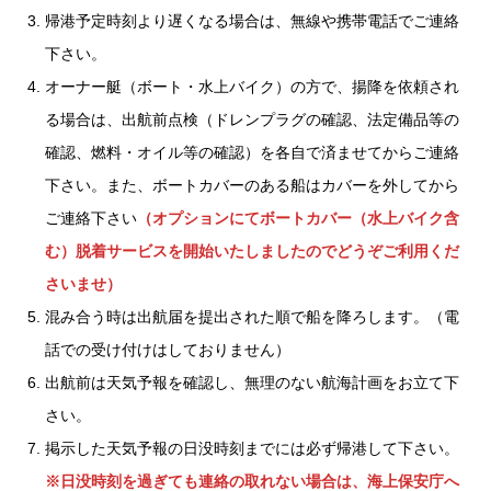
帰港予定時刻より遅くなる場合は、無線や携帯電話でご連絡
下さい。
オーナー艇（ボート・水上バイク）の方で、揚降を依頼され
る場合は、出航前点検（ドレンプラグの確認、法定備品等の
確認、燃料・オイル等の確認）を各自で済ませてからご連絡
下さい。また、ボートカバーのある船はカバーを外してから
ご連絡下さい
（オプションにてボートカバー（水上バイク含
む）脱着サービスを開始いたしましたのでどうぞご利用くだ
さいませ）
混み合う時は出航届を提出された順で船を降ろします。（電
話での受け付けはしておりません）
出航前は天気予報を確認し、無理のない航海計画をお立て下
さい。
掲示した天気予報の日没時刻までには必ず帰港して下さい。
※日没時刻を過ぎても連絡の取れない場合は、海上保安庁へ