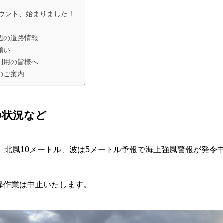
カウント、始まりました！
辺の道路情報
願い
利用の皆様へ
のご案内
の状況など
、北風10メートル、波は5メートル予報で海上強風警報が発令
降作業は中止いたします。