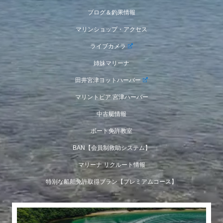
ブログ＆釣果情報
マリンショップ・アクセス
ライブカメラ
姉妹マリーナ
田井宮津ヨットハーバー
マリントピア 宮津ハーバー
中古艇情報
ボート免許教室
BAN【会員制救助システム】
マリーナ リクルート情報
特別な船舶免許取得プラン【プレミアムコース】