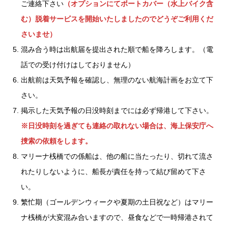
ご連絡下さい
（オプションにてボートカバー（水上バイク含
む）脱着サービスを開始いたしましたのでどうぞご利用くだ
さいませ）
混み合う時は出航届を提出された順で船を降ろします。（電
話での受け付けはしておりません）
出航前は天気予報を確認し、無理のない航海計画をお立て下
さい。
掲示した天気予報の日没時刻までには必ず帰港して下さい。
※日没時刻を過ぎても連絡の取れない場合は、海上保安庁へ
捜索の依頼をします。
マリーナ桟橋での係船は、他の船に当たったり、切れて流さ
れたりしないように、船長が責任を持って結び留めて下さ
い。
繁忙期（ゴールデンウィークや夏期の土日祝など）はマリー
ナ桟橋が大変混み合いますので、昼食などで一時帰港されて