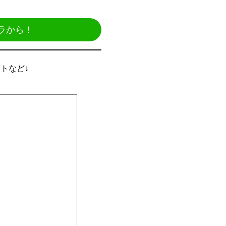
ラから！
ントなど↓