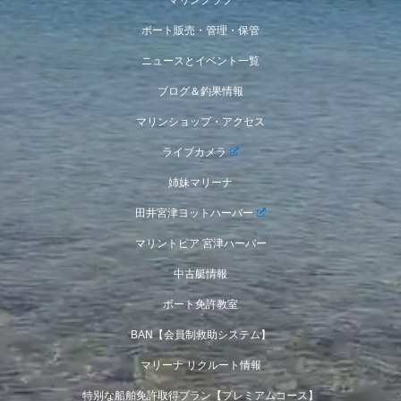
ボート販売・管理・保管
ニュースとイベント一覧
ブログ＆釣果情報
マリンショップ・アクセス
ライブカメラ
姉妹マリーナ
田井宮津ヨットハーバー
マリントピア 宮津ハーバー
中古艇情報
ボート免許教室
BAN【会員制救助システム】
マリーナ リクルート情報
特別な船舶免許取得プラン【プレミアムコース】