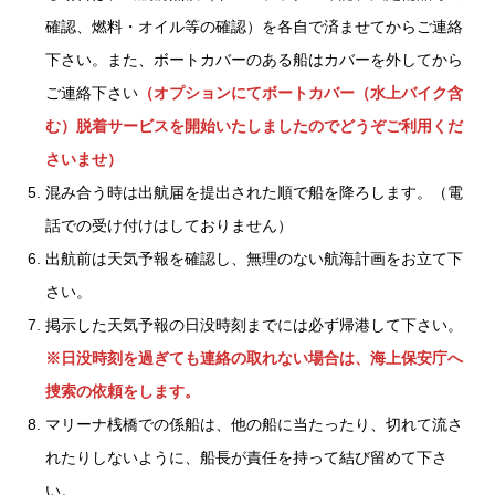
確認、燃料・オイル等の確認）を各自で済ませてからご連絡
下さい。また、ボートカバーのある船はカバーを外してから
ご連絡下さい
（オプションにてボートカバー（水上バイク含
む）脱着サービスを開始いたしましたのでどうぞご利用くだ
さいませ）
混み合う時は出航届を提出された順で船を降ろします。（電
話での受け付けはしておりません）
出航前は天気予報を確認し、無理のない航海計画をお立て下
さい。
掲示した天気予報の日没時刻までには必ず帰港して下さい。
※日没時刻を過ぎても連絡の取れない場合は、海上保安庁へ
捜索の依頼をします。
マリーナ桟橋での係船は、他の船に当たったり、切れて流さ
れたりしないように、船長が責任を持って結び留めて下さ
い。