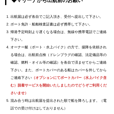
◆マリーナから出航前のお願い
出航届は必ず各自でご記入頂き、受付へ提出して下さい。
ボート免許・船舶検査証書は必ず携帯して下さい。
帰港予定時刻より遅くなる場合は、無線や携帯電話でご連絡
下さい。
オーナー艇（ボート・水上バイク）の方で、揚降を依頼され
る場合は、出航前点検（ドレンプラグの確認、法定備品等の
確認、燃料・オイル等の確認）を各自で済ませてからご連絡
下さい。また、ボートカバーのある船はカバーを外してから
ご連絡下さい
（オプションにてボートカバー（水上バイク含
む）脱着サービスを開始いたしましたのでどうぞご利用くだ
さいませ）
混み合う時は出航届を提出された順で船を降ろします。（電
話での受け付けはしておりません）