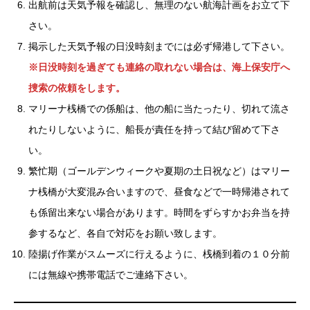
出航前は天気予報を確認し、無理のない航海計画をお立て下
さい。
掲示した天気予報の日没時刻までには必ず帰港して下さい。
※日没時刻を過ぎても連絡の取れない場合は、海上保安庁へ
捜索の依頼をします。
マリーナ桟橋での係船は、他の船に当たったり、切れて流さ
れたりしないように、船長が責任を持って結び留めて下さ
い。
繁忙期（ゴールデンウィークや夏期の土日祝など）はマリー
ナ桟橋が大変混み合いますので、昼食などで一時帰港されて
も係留出来ない場合があります。時間をずらすかお弁当を持
参するなど、各自で対応をお願い致します。
陸揚げ作業がスムーズに行えるように、桟橋到着の１０分前
には無線や携帯電話でご連絡下さい。