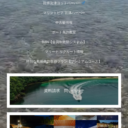
田井宮津ヨットハーバー
マリントピア 宮津ハーバー
中古艇情報
ボート免許教室
BAN【会員制救助システム】
マリーナ リクルート情報
特別な船舶免許取得プラン【プレミアムコース】
資料請求 問い合わせ