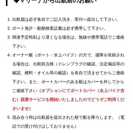
◆マリーナから出航前のお願い
出航届は必ず各自でご記入頂き、受付へ提出して下さい。
ボート免許・船舶検査証書は必ず携帯して下さい。
帰港予定時刻より遅くなる場合は、無線や携帯電話でご連絡
下さい。
オーナー艇（ボート・水上バイク）の方で、揚降を依頼され
る場合は、出航前点検（ドレンプラグの確認、法定備品等の
確認、燃料・オイル等の確認）を各自で済ませてからご連絡
下さい。また、ボートカバーのある船はカバーを外してから
ご連絡下さい
（オプションにてボートカバー（水上バイク含
む）脱着サービスを開始いたしましたのでどうぞご利用くだ
さいませ）
混み合う時は出航届を提出された順で船を降ろします。（電
話での受け付けはしておりません）