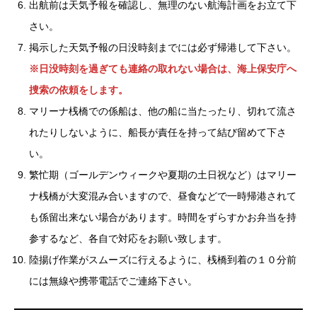
出航前は天気予報を確認し、無理のない航海計画をお立て下
さい。
掲示した天気予報の日没時刻までには必ず帰港して下さい。
※日没時刻を過ぎても連絡の取れない場合は、海上保安庁へ
捜索の依頼をします。
マリーナ桟橋での係船は、他の船に当たったり、切れて流さ
れたりしないように、船長が責任を持って結び留めて下さ
い。
繁忙期（ゴールデンウィークや夏期の土日祝など）はマリー
ナ桟橋が大変混み合いますので、昼食などで一時帰港されて
も係留出来ない場合があります。時間をずらすかお弁当を持
参するなど、各自で対応をお願い致します。
陸揚げ作業がスムーズに行えるように、桟橋到着の１０分前
には無線や携帯電話でご連絡下さい。