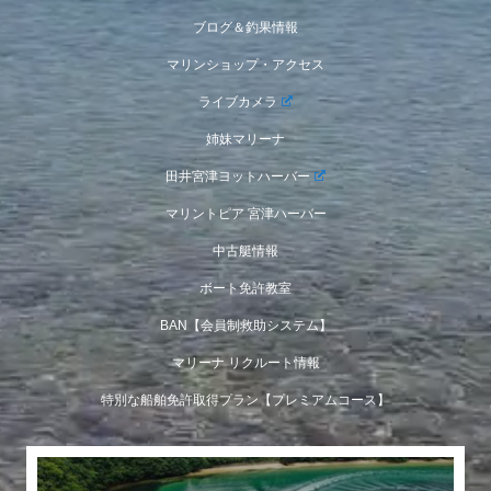
ブログ＆釣果情報
マリンショップ・アクセス
ライブカメラ
姉妹マリーナ
田井宮津ヨットハーバー
マリントピア 宮津ハーバー
中古艇情報
ボート免許教室
BAN【会員制救助システム】
マリーナ リクルート情報
特別な船舶免許取得プラン【プレミアムコース】