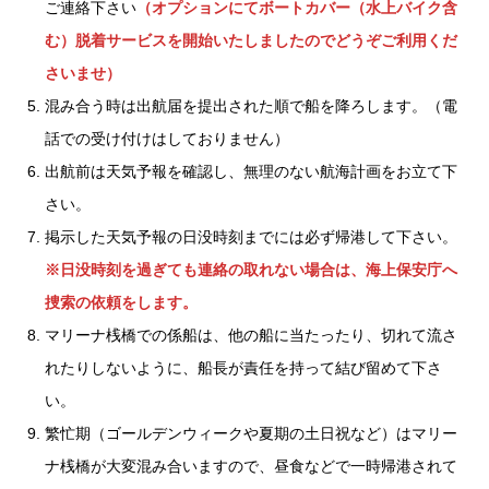
ご連絡下さい
（オプションにてボートカバー（水上バイク含
む）脱着サービスを開始いたしましたのでどうぞご利用くだ
さいませ）
混み合う時は出航届を提出された順で船を降ろします。（電
話での受け付けはしておりません）
出航前は天気予報を確認し、無理のない航海計画をお立て下
さい。
掲示した天気予報の日没時刻までには必ず帰港して下さい。
※日没時刻を過ぎても連絡の取れない場合は、海上保安庁へ
捜索の依頼をします。
マリーナ桟橋での係船は、他の船に当たったり、切れて流さ
れたりしないように、船長が責任を持って結び留めて下さ
い。
繁忙期（ゴールデンウィークや夏期の土日祝など）はマリー
ナ桟橋が大変混み合いますので、昼食などで一時帰港されて