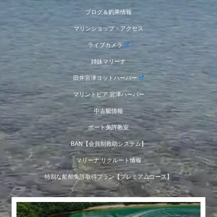
ブログ＆釣果情報
マリンショップ・アクセス
ライブカメラ
姉妹マリーナ
田井宮津ヨットハーバー
マリントピア 宮津ハーバー
中古艇情報
ボート免許教室
BAN【会員制救助システム】
マリーナ リクルート情報
特別な船舶免許取得プラン【プレミアムコース】