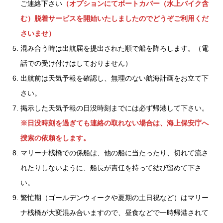
ご連絡下さい
（オプションにてボートカバー（水上バイク含
む）脱着サービスを開始いたしましたのでどうぞご利用くだ
さいませ）
混み合う時は出航届を提出された順で船を降ろします。（電
話での受け付けはしておりません）
出航前は天気予報を確認し、無理のない航海計画をお立て下
さい。
掲示した天気予報の日没時刻までには必ず帰港して下さい。
※日没時刻を過ぎても連絡の取れない場合は、海上保安庁へ
捜索の依頼をします。
マリーナ桟橋での係船は、他の船に当たったり、切れて流さ
れたりしないように、船長が責任を持って結び留めて下さ
い。
繁忙期（ゴールデンウィークや夏期の土日祝など）はマリー
ナ桟橋が大変混み合いますので、昼食などで一時帰港されて