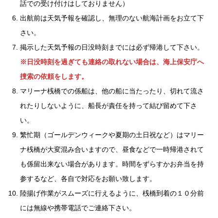
話での受け付けはしておりません）
出航前は天気予報を確認し、無理のない航海計画をお立て下
さい。
掲示した天気予報の日没時刻までには必ず帰港して下さい。
※日没時刻を過ぎても連絡の取れない場合は、海上保安庁へ
捜索の依頼をします。
マリーナ桟橋での係船は、他の船に当たったり、切れて流さ
れたりしないように、船長が責任を持って結び留めて下さ
い。
繁忙期（ゴールデンウィークや夏期の土日祝など）はマリー
ナ桟橋が大変混み合いますので、昼食などで一時帰港されて
も係留出来ない場合があります。時間をずらすかお弁当を持
参するなど、各自で対応をお願い致します。
陸揚げ作業がスムーズに行えるように、桟橋到着の１０分前
には無線や携帯電話でご連絡下さい。