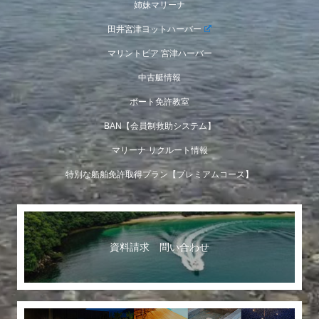
姉妹マリーナ
田井宮津ヨットハーバー
マリントピア 宮津ハーバー
中古艇情報
ボート免許教室
BAN【会員制救助システム】
マリーナ リクルート情報
特別な船舶免許取得プラン【プレミアムコース】
資料請求 問い合わせ