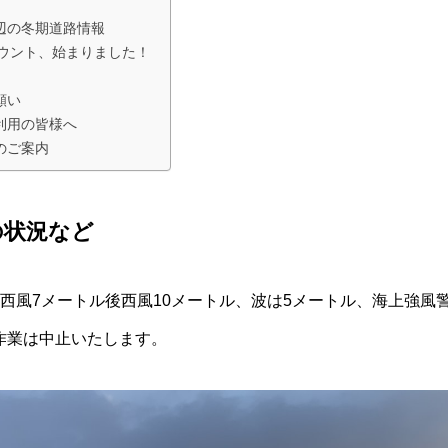
辺の冬期道路情報
カウント、始まりました！
願い
利用の皆様へ
のご案内
の状況など
西風7メートル後西風10メートル、波は5メートル、海上強風
作業は中止いたします。