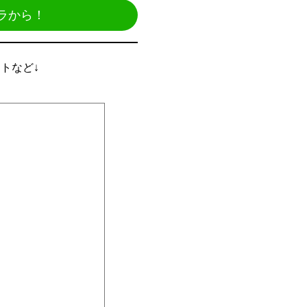
ラから！
ントなど↓