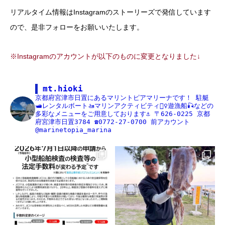
リアルタイム情報はInstagramのストーリーズで発信しています
ので、是非フォローをお願いいたします。
※Instagramのアカウントが以下のものに変更となりました↓
mt.hioki
京都府宮津市日置にあるマリントピアマリーナです！
駐艇
🛥レンタルボート🚤マリンアクティビティ🏄‍♀️遊漁船🎣などの
多彩なメニューをご用意しております⚓️
〒626-0225
京都
府宮津市日置3784
☎️0772-27-0700
前アカウント
@marinetopia_marina