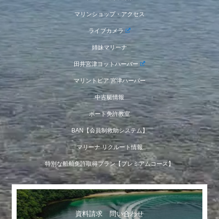
マリンショップ・アクセス
ライブカメラ
姉妹マリーナ
田井宮津ヨットハーバー
マリントピア 宮津ハーバー
中古艇情報
ボート免許教室
BAN【会員制救助システム】
マリーナ リクルート情報
特別な船舶免許取得プラン【プレミアムコース】
資料請求 問い合わせ