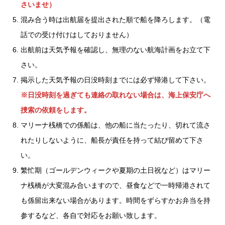
さいませ）
混み合う時は出航届を提出された順で船を降ろします。（電
話での受け付けはしておりません）
出航前は天気予報を確認し、無理のない航海計画をお立て下
さい。
掲示した天気予報の日没時刻までには必ず帰港して下さい。
※日没時刻を過ぎても連絡の取れない場合は、海上保安庁へ
捜索の依頼をします。
マリーナ桟橋での係船は、他の船に当たったり、切れて流さ
れたりしないように、船長が責任を持って結び留めて下さ
い。
繁忙期（ゴールデンウィークや夏期の土日祝など）はマリー
ナ桟橋が大変混み合いますので、昼食などで一時帰港されて
も係留出来ない場合があります。時間をずらすかお弁当を持
参するなど、各自で対応をお願い致します。