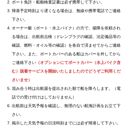
ボート免許・船舶検査証書は必ず携帯して下さい。
帰港予定時刻より遅くなる場合は、無線や携帯電話でご連絡
下さい。
オーナー艇（ボート・水上バイク）の方で、揚降を依頼され
る場合は、出航前点検（ドレンプラグの確認、法定備品等の
確認、燃料・オイル等の確認）を各自で済ませてからご連絡
下さい。また、ボートカバーのある船はカバーを外してから
ご連絡下さい
（オプションにてボートカバー（水上バイク含
む）脱着サービスを開始いたしましたのでどうぞご利用くだ
さいませ）
混み合う時は出航届を提出された順で船を降ろします。（電
話での受け付けはしておりません）
出航前は天気予報を確認し、無理のない航海計画をお立て下
さい。
掲示した天気予報の日没時刻までには必ず帰港して下さい。