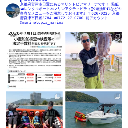
京都府宮津市日置にあるマリントピアマリーナです！
駐艇
🛥レンタルボート🚤マリンアクティビティ🏄‍♀️遊漁船🎣などの
多彩なメニューをご用意しております⚓️
〒626-0225
京都
府宮津市日置3784
☎️0772-27-0700
前アカウント
@marinetopia_marina