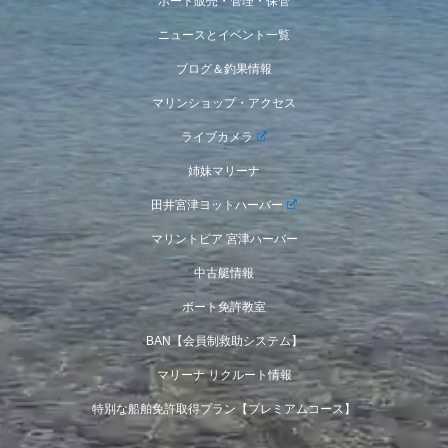
ボート販売・管理・保管
ニュースとイベント一覧
ブログ＆釣果情報
マリンショップ・アクセス
ライブカメラ
姉妹マリーナ
田井宮津ヨットハーバー
マリントピア 宮津ハーバー
中古艇情報
ボート免許教室
BAN【会員制救助システム】
マリーナ リクルート情報
特別な船舶免許取得プラン【プレミアムコース】