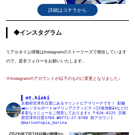
詳細はコチラから
◆インスタグラム
リアルタイム情報はInstagramのストーリーズで発信しています
ので、是非フォローをお願いいたします。
※Instagramのアカウントが以下のものに変更となりました↓
mt.hioki
京都府宮津市日置にあるマリントピアマリーナです！
駐艇
🛥レンタルボート🚤マリンアクティビティ🏄‍♀️遊漁船🎣などの
多彩なメニューをご用意しております⚓️
〒626-0225
京都
府宮津市日置3784
☎️0772-27-0700
前アカウント
@marinetopia_marina