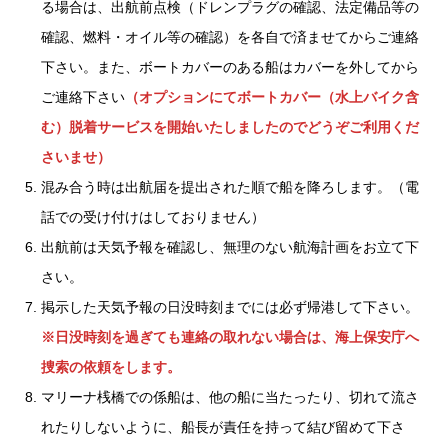
る場合は、出航前点検（ドレンプラグの確認、法定備品等の
確認、燃料・オイル等の確認）を各自で済ませてからご連絡
下さい。また、ボートカバーのある船はカバーを外してから
ご連絡下さい
（オプションにてボートカバー（水上バイク含
む）脱着サービスを開始いたしましたのでどうぞご利用くだ
さいませ）
混み合う時は出航届を提出された順で船を降ろします。（電
話での受け付けはしておりません）
出航前は天気予報を確認し、無理のない航海計画をお立て下
さい。
掲示した天気予報の日没時刻までには必ず帰港して下さい。
※日没時刻を過ぎても連絡の取れない場合は、海上保安庁へ
捜索の依頼をします。
マリーナ桟橋での係船は、他の船に当たったり、切れて流さ
れたりしないように、船長が責任を持って結び留めて下さ