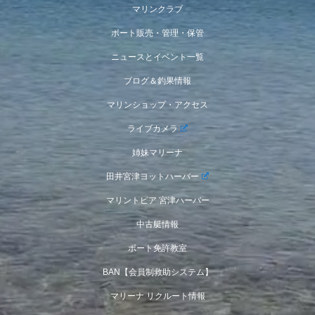
マリンクラブ
ボート販売・管理・保管
ニュースとイベント一覧
ブログ＆釣果情報
マリンショップ・アクセス
ライブカメラ
姉妹マリーナ
田井宮津ヨットハーバー
マリントピア 宮津ハーバー
中古艇情報
ボート免許教室
BAN【会員制救助システム】
マリーナ リクルート情報