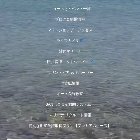
ニュースとイベント一覧
ブログ＆釣果情報
マリンショップ・アクセス
ライブカメラ
姉妹マリーナ
田井宮津ヨットハーバー
マリントピア 宮津ハーバー
中古艇情報
ボート免許教室
BAN【会員制救助システム】
マリーナ リクルート情報
特別な船舶免許取得プラン【プレミアムコース】