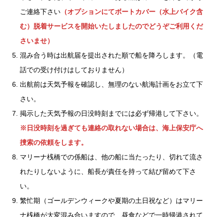
ご連絡下さい
（オプションにてボートカバー（水上バイク含
む）脱着サービスを開始いたしましたのでどうぞご利用くだ
さいませ）
混み合う時は出航届を提出された順で船を降ろします。（電
話での受け付けはしておりません）
出航前は天気予報を確認し、無理のない航海計画をお立て下
さい。
掲示した天気予報の日没時刻までには必ず帰港して下さい。
※日没時刻を過ぎても連絡の取れない場合は、海上保安庁へ
捜索の依頼をします。
マリーナ桟橋での係船は、他の船に当たったり、切れて流さ
れたりしないように、船長が責任を持って結び留めて下さ
い。
繁忙期（ゴールデンウィークや夏期の土日祝など）はマリー
ナ桟橋が大変混み合いますので、昼食などで一時帰港されて