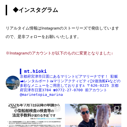
◆インスタグラム
リアルタイム情報はInstagramのストーリーズで発信しています
ので、是非フォローをお願いいたします。
※Instagramのアカウントが以下のものに変更となりました↓
mt.hioki
京都府宮津市日置にあるマリントピアマリーナです！
駐艇
🛥レンタルボート🚤マリンアクティビティ🏄‍♀️遊漁船🎣などの
多彩なメニューをご用意しております⚓️
〒626-0225
京都
府宮津市日置3784
☎️0772-27-0700
前アカウント
@marinetopia_marina