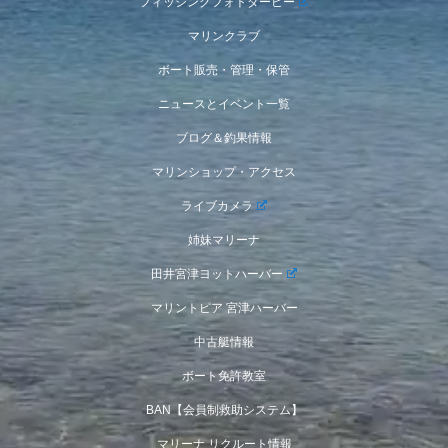
フィッシングフォトダービー
マリンクラブ
ボート販売・管理・保管
ニュースとイベント一覧
ブログ＆釣果情報
マリンショップ・アクセス
ライブカメラ
姉妹マリーナ
田井宮津ヨットハーバー
マリントピア 宮津ハーバー
中古艇情報
ボート免許教室
BAN【会員制救助システム】
マリーナ リクルート情報