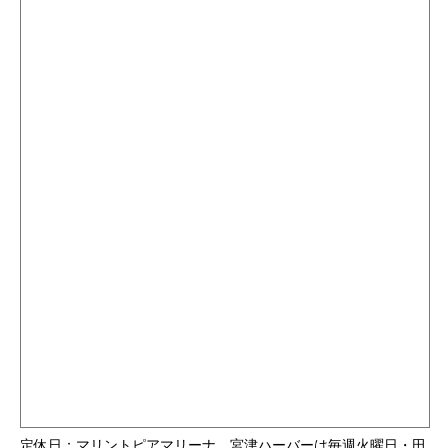
定休日：マリントピアマリーナ、宮津ハーバーは毎週火曜日・田