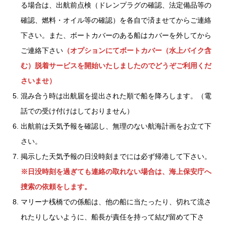
る場合は、出航前点検（ドレンプラグの確認、法定備品等の
確認、燃料・オイル等の確認）を各自で済ませてからご連絡
下さい。また、ボートカバーのある船はカバーを外してから
ご連絡下さい
（オプションにてボートカバー（水上バイク含
む）脱着サービスを開始いたしましたのでどうぞご利用くだ
さいませ）
混み合う時は出航届を提出された順で船を降ろします。（電
話での受け付けはしておりません）
出航前は天気予報を確認し、無理のない航海計画をお立て下
さい。
掲示した天気予報の日没時刻までには必ず帰港して下さい。
※日没時刻を過ぎても連絡の取れない場合は、海上保安庁へ
捜索の依頼をします。
マリーナ桟橋での係船は、他の船に当たったり、切れて流さ
れたりしないように、船長が責任を持って結び留めて下さ