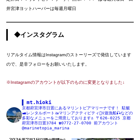
井宮津ヨットハーバーは毎週月曜日
◆インスタグラム
リアルタイム情報はInstagramのストーリーズで発信しています
ので、是非フォローをお願いいたします。
※Instagramのアカウントが以下のものに変更となりました↓
mt.hioki
京都府宮津市日置にあるマリントピアマリーナです！
駐艇
🛥レンタルボート🚤マリンアクティビティ🏄‍♀️遊漁船🎣などの
多彩なメニューをご用意しております⚓️
〒626-0225
京都
府宮津市日置3784
☎️0772-27-0700
前アカウント
@marinetopia_marina