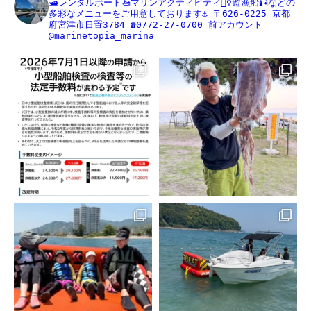
🛥レンタルボート🚤マリンアクティビティ🏄‍♀️遊漁船🎣などの
多彩なメニューをご用意しております⚓️
〒626-0225
京都
府宮津市日置3784
☎️0772-27-0700
前アカウント
@marinetopia_marina