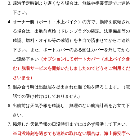
帰港予定時刻より遅くなる場合は、無線や携帯電話でご連絡
下さい。
オーナー艇（ボート・水上バイク）の方で、揚降を依頼され
る場合は、出航前点検（ドレンプラグの確認、法定備品等の
確認、燃料・オイル等の確認）を各自で済ませてからご連絡
下さい。また、ボートカバーのある船はカバーを外してから
ご連絡下さい
（オプションにてボートカバー（水上バイク含
む）脱着サービスを開始いたしましたのでどうぞご利用くだ
さいませ）
混み合う時は出航届を提出された順で船を降ろします。（電
話での受け付けはしておりません）
出航前は天気予報を確認し、無理のない航海計画をお立て下
さい。
掲示した天気予報の日没時刻までには必ず帰港して下さい。
※日没時刻を過ぎても連絡の取れない場合は、海上保安庁へ