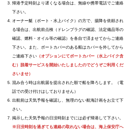
帰港予定時刻より遅くなる場合は、無線や携帯電話でご連絡
下さい。
オーナー艇（ボート・水上バイク）の方で、揚降を依頼され
る場合は、出航前点検（ドレンプラグの確認、法定備品等の
確認、燃料・オイル等の確認）を各自で済ませてからご連絡
下さい。また、ボートカバーのある船はカバーを外してから
ご連絡下さい
（オプションにてボートカバー（水上バイク含
む）脱着サービスを開始いたしましたのでどうぞご利用くだ
さいませ）
混み合う時は出航届を提出された順で船を降ろします。（電
話での受け付けはしておりません）
出航前は天気予報を確認し、無理のない航海計画をお立て下
さい。
掲示した天気予報の日没時刻までには必ず帰港して下さい。
※日没時刻を過ぎても連絡の取れない場合は、海上保安庁へ