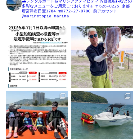
🛥レンタルボート🚤マリンアクティビティ🏄‍♀️遊漁船🎣などの
多彩なメニューをご用意しております⚓️
〒626-0225
京都
府宮津市日置3784
☎️0772-27-0700
前アカウント
@marinetopia_marina