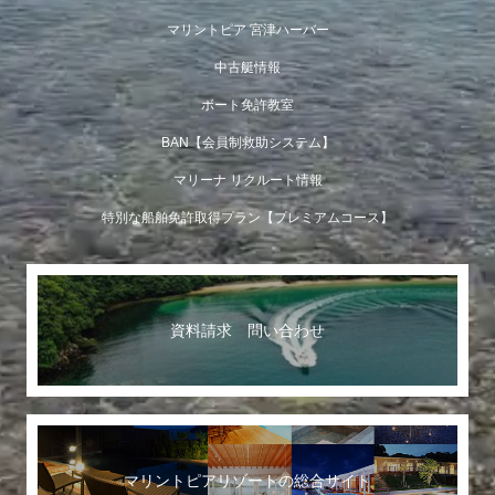
マリントピア 宮津ハーバー
中古艇情報
ボート免許教室
BAN【会員制救助システム】
マリーナ リクルート情報
特別な船舶免許取得プラン【プレミアムコース】
資料請求 問い合わせ
マリントピアリゾートの総合サイト