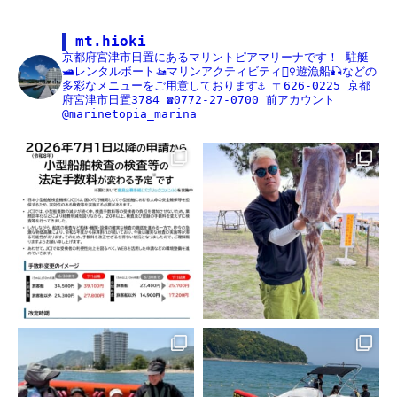
mt.hioki
京都府宮津市日置にあるマリントピアマリーナです！
駐艇
🛥レンタルボート🚤マリンアクティビティ🏄‍♀️遊漁船🎣などの
多彩なメニューをご用意しております⚓️
〒626-0225
京都
府宮津市日置3784
☎️0772-27-0700
前アカウント
@marinetopia_marina