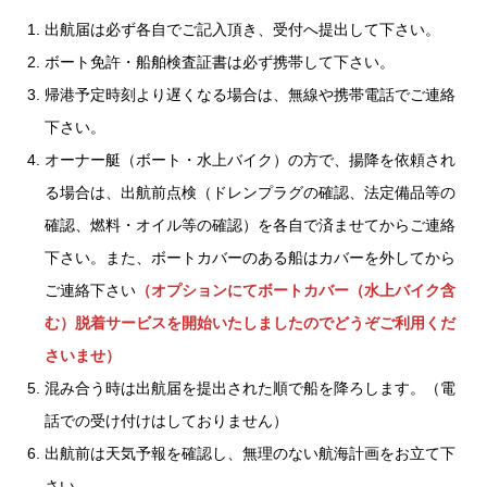
出航届は必ず各自でご記入頂き、受付へ提出して下さい。
ボート免許・船舶検査証書は必ず携帯して下さい。
帰港予定時刻より遅くなる場合は、無線や携帯電話でご連絡
下さい。
オーナー艇（ボート・水上バイク）の方で、揚降を依頼され
る場合は、出航前点検（ドレンプラグの確認、法定備品等の
確認、燃料・オイル等の確認）を各自で済ませてからご連絡
下さい。また、ボートカバーのある船はカバーを外してから
ご連絡下さい
（オプションにてボートカバー（水上バイク含
む）脱着サービスを開始いたしましたのでどうぞご利用くだ
さいませ）
混み合う時は出航届を提出された順で船を降ろします。（電
話での受け付けはしておりません）
出航前は天気予報を確認し、無理のない航海計画をお立て下
さい。