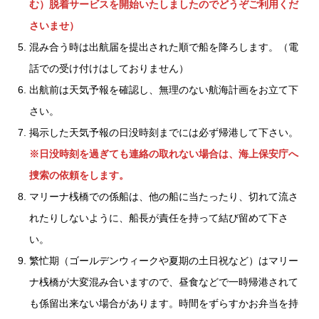
む）脱着サービスを開始いたしましたのでどうぞご利用くだ
さいませ）
混み合う時は出航届を提出された順で船を降ろします。（電
話での受け付けはしておりません）
出航前は天気予報を確認し、無理のない航海計画をお立て下
さい。
掲示した天気予報の日没時刻までには必ず帰港して下さい。
※日没時刻を過ぎても連絡の取れない場合は、海上保安庁へ
捜索の依頼をします。
マリーナ桟橋での係船は、他の船に当たったり、切れて流さ
れたりしないように、船長が責任を持って結び留めて下さ
い。
繁忙期（ゴールデンウィークや夏期の土日祝など）はマリー
ナ桟橋が大変混み合いますので、昼食などで一時帰港されて
も係留出来ない場合があります。時間をずらすかお弁当を持