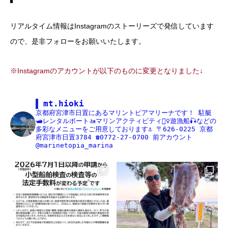
リアルタイム情報はInstagramのストーリーズで発信しています
ので、是非フォローをお願いいたします。
※Instagramのアカウントが以下のものに変更となりました↓
mt.hioki
京都府宮津市日置にあるマリントピアマリーナです！
駐艇
🛥レンタルボート🚤マリンアクティビティ🏄‍♀️遊漁船🎣などの
多彩なメニューをご用意しております⚓️
〒626-0225
京都
府宮津市日置3784
☎️0772-27-0700
前アカウント
@marinetopia_marina