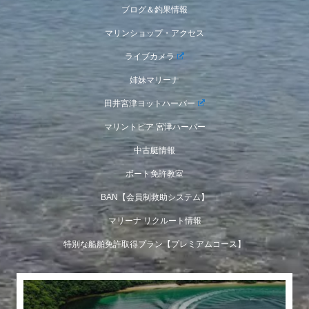
ブログ＆釣果情報
マリンショップ・アクセス
ライブカメラ
姉妹マリーナ
田井宮津ヨットハーバー
マリントピア 宮津ハーバー
中古艇情報
ボート免許教室
BAN【会員制救助システム】
マリーナ リクルート情報
特別な船舶免許取得プラン【プレミアムコース】