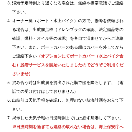
帰港予定時刻より遅くなる場合は、無線や携帯電話でご連絡
下さい。
オーナー艇（ボート・水上バイク）の方で、揚降を依頼され
る場合は、出航前点検（ドレンプラグの確認、法定備品等の
確認、燃料・オイル等の確認）を各自で済ませてからご連絡
下さい。また、ボートカバーのある船はカバーを外してから
ご連絡下さい
（オプションにてボートカバー（水上バイク含
む）脱着サービスを開始いたしましたのでどうぞご利用くだ
さいませ）
混み合う時は出航届を提出された順で船を降ろします。（電
話での受け付けはしておりません）
出航前は天気予報を確認し、無理のない航海計画をお立て下
さい。
掲示した天気予報の日没時刻までには必ず帰港して下さい。
※日没時刻を過ぎても連絡の取れない場合は、海上保安庁へ