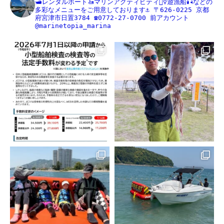
🛥レンタルボート🚤マリンアクティビティ🏄‍♀️遊漁船🎣などの
多彩なメニューをご用意しております⚓️
〒626-0225
京都
府宮津市日置3784
☎️0772-27-0700
前アカウント
@marinetopia_marina