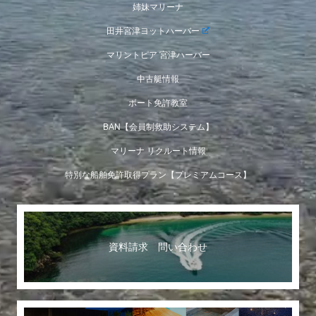
姉妹マリーナ
田井宮津ヨットハーバー
マリントピア 宮津ハーバー
中古艇情報
ボート免許教室
BAN【会員制救助システム】
マリーナ リクルート情報
特別な船舶免許取得プラン【プレミアムコース】
資料請求 問い合わせ