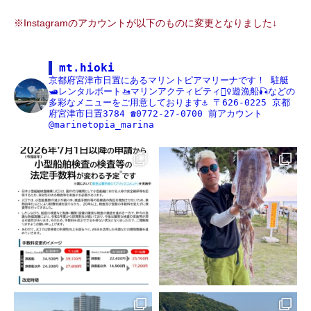
※Instagramのアカウントが以下のものに変更となりました↓
mt.hioki
京都府宮津市日置にあるマリントピアマリーナです！
駐艇
🛥レンタルボート🚤マリンアクティビティ🏄‍♀️遊漁船🎣などの
多彩なメニューをご用意しております⚓️
〒626-0225
京都
府宮津市日置3784
☎️0772-27-0700
前アカウント
@marinetopia_marina