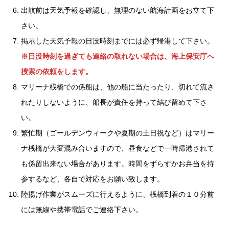
出航前は天気予報を確認し、無理のない航海計画をお立て下
さい。
掲示した天気予報の日没時刻までには必ず帰港して下さい。
※日没時刻を過ぎても連絡の取れない場合は、海上保安庁へ
捜索の依頼をします。
マリーナ桟橋での係船は、他の船に当たったり、切れて流さ
れたりしないように、船長が責任を持って結び留めて下さ
い。
繁忙期（ゴールデンウィークや夏期の土日祝など）はマリー
ナ桟橋が大変混み合いますので、昼食などで一時帰港されて
も係留出来ない場合があります。時間をずらすかお弁当を持
参するなど、各自で対応をお願い致します。
陸揚げ作業がスムーズに行えるように、桟橋到着の１０分前
には無線や携帯電話でご連絡下さい。