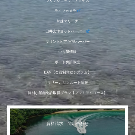
マリンショップ・アクセス
ライブカメラ
姉妹マリーナ
田井宮津ヨットハーバー
マリントピア 宮津ハーバー
中古艇情報
ボート免許教室
BAN【会員制救助システム】
マリーナ リクルート情報
特別な船舶免許取得プラン【プレミアムコース】
資料請求 問い合わせ