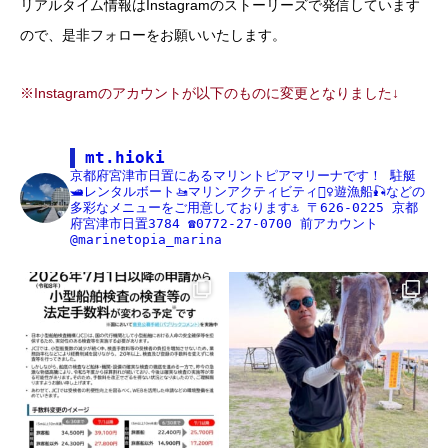
リアルタイム情報はInstagramのストーリーズで発信しています
ので、是非フォローをお願いいたします。
※Instagramのアカウントが以下のものに変更となりました↓
mt.hioki
京都府宮津市日置にあるマリントピアマリーナです！
駐艇
🛥レンタルボート🚤マリンアクティビティ🏄‍♀️遊漁船🎣などの
多彩なメニューをご用意しております⚓️
〒626-0225
京都
府宮津市日置3784
☎️0772-27-0700
前アカウント
@marinetopia_marina