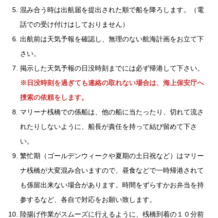
混み合う時は出航届を提出された順で船を降ろします。（電
話での受け付けはしておりません）
出航前は天気予報を確認し、無理のない航海計画をお立て下
さい。
掲示した天気予報の日没時刻までには必ず帰港して下さい。
※日没時刻を過ぎても連絡の取れない場合は、海上保安庁へ
捜索の依頼をします。
マリーナ桟橋での係船は、他の船に当たったり、切れて流さ
れたりしないように、船長が責任を持って結び留めて下さ
い。
繁忙期（ゴールデンウィークや夏期の土日祝など）はマリー
ナ桟橋が大変混み合いますので、昼食などで一時帰港されて
も係留出来ない場合があります。時間をずらすかお弁当を持
参するなど、各自で対応をお願い致します。
陸揚げ作業がスムーズに行えるように、桟橋到着の１０分前