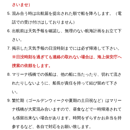
さいませ）
混み合う時は出航届を提出された順で船を降ろします。（電
話での受け付けはしておりません）
出航前は天気予報を確認し、無理のない航海計画をお立て下
さい。
掲示した天気予報の日没時刻までには必ず帰港して下さい。
※日没時刻を過ぎても連絡の取れない場合は、海上保安庁へ
捜索の依頼をします。
マリーナ桟橋での係船は、他の船に当たったり、切れて流さ
れたりしないように、船長が責任を持って結び留めて下さ
い。
繁忙期（ゴールデンウィークや夏期の土日祝など）はマリー
ナ桟橋が大変混み合いますので、昼食などで一時帰港されて
も係留出来ない場合があります。時間をずらすかお弁当を持
参するなど、各自で対応をお願い致します。