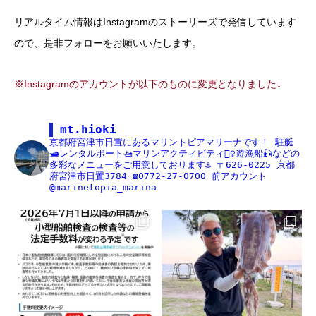
リアルタイム情報はInstagramのストーリーズで発信しています
ので、是非フォローをお願いいたします。
※Instagramのアカウントが以下のものに変更となりました↓
mt.hioki
京都府宮津市日置にあるマリントピアマリーナです！
駐艇
🛥レンタルボート🚤マリンアクティビティ🏄‍♀️遊漁船🎣などの
多彩なメニューをご用意しております⚓️
〒626-0225
京都
府宮津市日置3784
☎️0772-27-0700
前アカウント
@marinetopia_marina