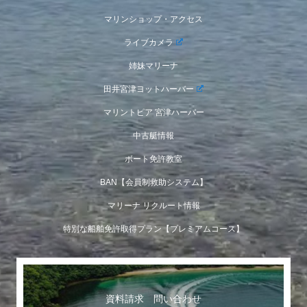
マリンショップ・アクセス
ライブカメラ
姉妹マリーナ
田井宮津ヨットハーバー
マリントピア 宮津ハーバー
中古艇情報
ボート免許教室
BAN【会員制救助システム】
マリーナ リクルート情報
特別な船舶免許取得プラン【プレミアムコース】
資料請求 問い合わせ