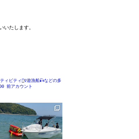
願いいたします。
ビティ🏄‍♀️遊漁船🎣などの多
00
前アカウント