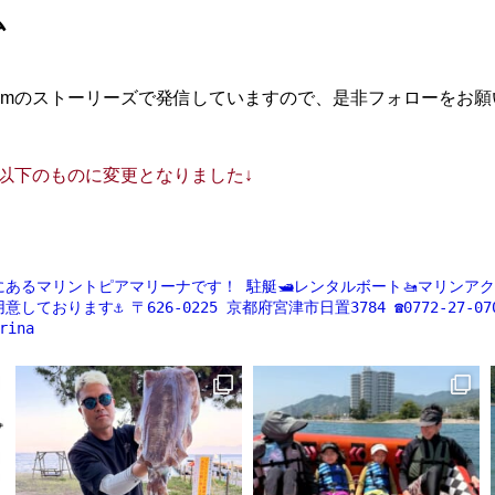
ム
agramのストーリーズで発信していますので、是非フォローをお
ントが以下のものに変更となりました↓
にあるマリントピアマリーナです！
駐艇🛥レンタルボート🚤マリンアクティ
意しております⚓️
〒626-0225
京都府宮津市日置3784
☎️0772-27-07
rina