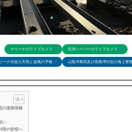
マリーナのライブカメラ
宮津ハーバーのライブカメラ
リーナ付近の天気と波風の予報
山陰沖東部及び若狭湾付近の海上警
辺の道路情報
願い
利用の皆様へ