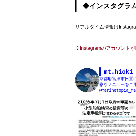
◆インスタグラ
リアルタイム情報はInst
※Instagramのアカウ
mt.hioki
京都府宮津市日置
彩なメニューをご用
@marinetopia_ma