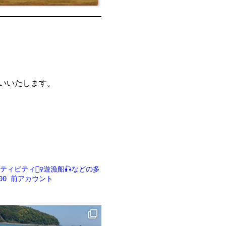
願いいたします。
ビティ🏄‍♀️遊漁船🎣などの多
00
前アカウント