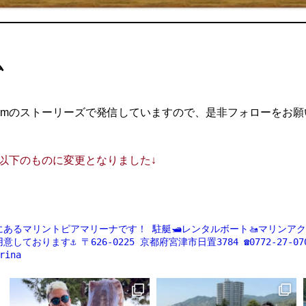
ム
agramのストーリーズで発信していますので、是非フォローをお
ントが以下のものに変更となりました↓
にあるマリントピアマリーナです！
駐艇🛥レンタルボート🚤マリンアクティ
意しております⚓️
〒626-0225
京都府宮津市日置3784
☎️0772-27-07
rina