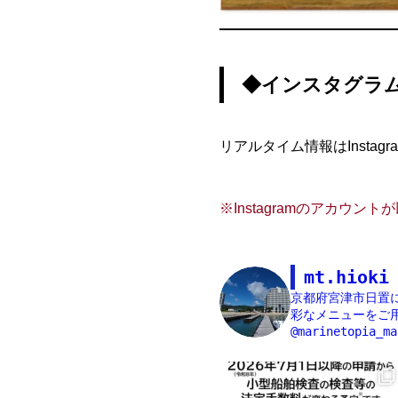
◆インスタグラ
リアルタイム情報はInst
※Instagramのアカウ
mt.hioki
京都府宮津市日置
彩なメニューをご用
@marinetopia_ma