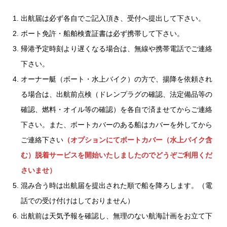
出航届は必ず各自でご記入頂き、受付へ提出して下さい。
ボート免許・船舶検査証書は必ず携帯して下さい。
帰港予定時刻より遅くなる場合は、無線や携帯電話でご連絡
下さい。
オーナー艇（ボート・水上バイク）の方で、揚降を依頼され
る場合は、出航前点検（ドレンプラグの確認、法定備品等の
確認、燃料・オイル等の確認）を各自で済ませてからご連絡
下さい。また、ボートカバーのある船はカバーを外してから
ご連絡下さい
（オプションにてボートカバー（水上バイク含
む）脱着サービスを開始いたしましたのでどうぞご利用くだ
さいませ）
混み合う時は出航届を提出された順で船を降ろします。（電
話での受け付けはしておりません）
出航前は天気予報を確認し、無理のない航海計画をお立て下