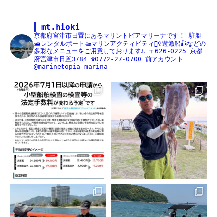
mt.hioki
京都府宮津市日置にあるマリントピアマリーナです！
駐艇
🛥レンタルボート🚤マリンアクティビティ🏄‍♀️遊漁船🎣などの
多彩なメニューをご用意しております⚓️
〒626-0225
京都
府宮津市日置3784
☎️0772-27-0700
前アカウント
@marinetopia_marina