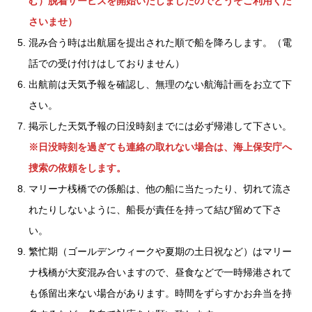
む）脱着サービスを開始いたしましたのでどうぞご利用くだ
さいませ）
混み合う時は出航届を提出された順で船を降ろします。（電
話での受け付けはしておりません）
出航前は天気予報を確認し、無理のない航海計画をお立て下
さい。
掲示した天気予報の日没時刻までには必ず帰港して下さい。
※日没時刻を過ぎても連絡の取れない場合は、海上保安庁へ
捜索の依頼をします。
マリーナ桟橋での係船は、他の船に当たったり、切れて流さ
れたりしないように、船長が責任を持って結び留めて下さ
い。
繁忙期（ゴールデンウィークや夏期の土日祝など）はマリー
ナ桟橋が大変混み合いますので、昼食などで一時帰港されて
も係留出来ない場合があります。時間をずらすかお弁当を持