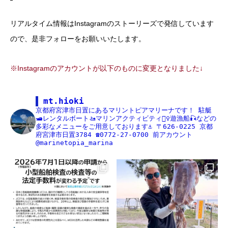
リアルタイム情報はInstagramのストーリーズで発信しています
ので、是非フォローをお願いいたします。
※Instagramのアカウントが以下のものに変更となりました↓
mt.hioki
京都府宮津市日置にあるマリントピアマリーナです！
駐艇
🛥レンタルボート🚤マリンアクティビティ🏄‍♀️遊漁船🎣などの
多彩なメニューをご用意しております⚓️
〒626-0225
京都
府宮津市日置3784
☎️0772-27-0700
前アカウント
@marinetopia_marina