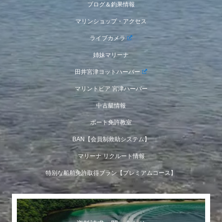
ブログ＆釣果情報
マリンショップ・アクセス
ライブカメラ
姉妹マリーナ
田井宮津ヨットハーバー
マリントピア 宮津ハーバー
中古艇情報
ボート免許教室
BAN【会員制救助システム】
マリーナ リクルート情報
特別な船舶免許取得プラン【プレミアムコース】