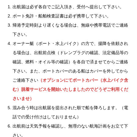
出航届は必ず各自でご記入頂き、受付へ提出して下さい。
ボート免許・船舶検査証書は必ず携帯して下さい。
帰港予定時刻より遅くなる場合は、無線や携帯電話でご連絡
下さい。
オーナー艇（ボート・水上バイク）の方で、揚降を依頼され
る場合は、出航前点検（ドレンプラグの確認、法定備品等の
確認、燃料・オイル等の確認）を各自で済ませてからご連絡
下さい。また、ボートカバーのある船はカバーを外してから
ご連絡下さい
（オプションにてボートカバー（水上バイク含
む）脱着サービスを開始いたしましたのでどうぞご利用くだ
さいませ）
混み合う時は出航届を提出された順で船を降ろします。（電
話での受け付けはしておりません）
出航前は天気予報を確認し、無理のない航海計画をお立て下
さい。