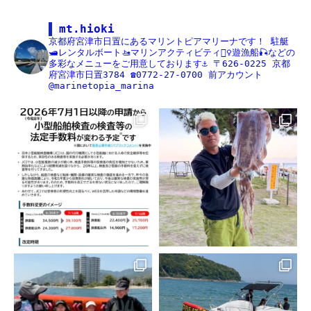
mt.hioki
京都府宮津市日置にあるマリントピアマリーナです！
駐艇
🛥レンタルボート🚤マリンアクティビティ🏄‍♀️遊漁船🎣などの
多彩なメニューをご用意しております⚓️
〒626-0225
京都
府宮津市日置3784
☎️0772-27-0700
前アカウント
@marinetopia_marina