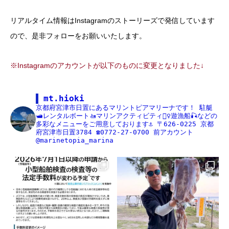
リアルタイム情報はInstagramのストーリーズで発信しています
ので、是非フォローをお願いいたします。
※Instagramのアカウントが以下のものに変更となりました↓
mt.hioki
京都府宮津市日置にあるマリントピアマリーナです！
駐艇
🛥レンタルボート🚤マリンアクティビティ🏄‍♀️遊漁船🎣などの
多彩なメニューをご用意しております⚓️
〒626-0225
京都
府宮津市日置3784
☎️0772-27-0700
前アカウント
@marinetopia_marina