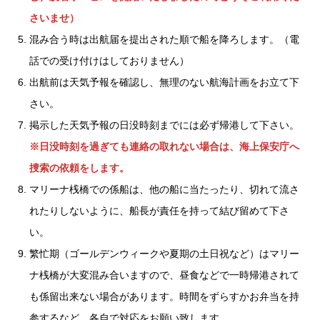
さいませ）
混み合う時は出航届を提出された順で船を降ろします。（電
話での受け付けはしておりません）
出航前は天気予報を確認し、無理のない航海計画をお立て下
さい。
掲示した天気予報の日没時刻までには必ず帰港して下さい。
※日没時刻を過ぎても連絡の取れない場合は、海上保安庁へ
捜索の依頼をします。
マリーナ桟橋での係船は、他の船に当たったり、切れて流さ
れたりしないように、船長が責任を持って結び留めて下さ
い。
繁忙期（ゴールデンウィークや夏期の土日祝など）はマリー
ナ桟橋が大変混み合いますので、昼食などで一時帰港されて
も係留出来ない場合があります。時間をずらすかお弁当を持
参するなど、各自で対応をお願い致します。