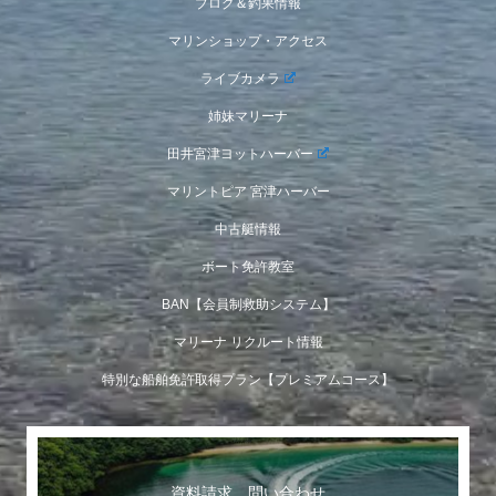
ブログ＆釣果情報
マリンショップ・アクセス
ライブカメラ
姉妹マリーナ
田井宮津ヨットハーバー
マリントピア 宮津ハーバー
中古艇情報
ボート免許教室
BAN【会員制救助システム】
マリーナ リクルート情報
特別な船舶免許取得プラン【プレミアムコース】
資料請求 問い合わせ